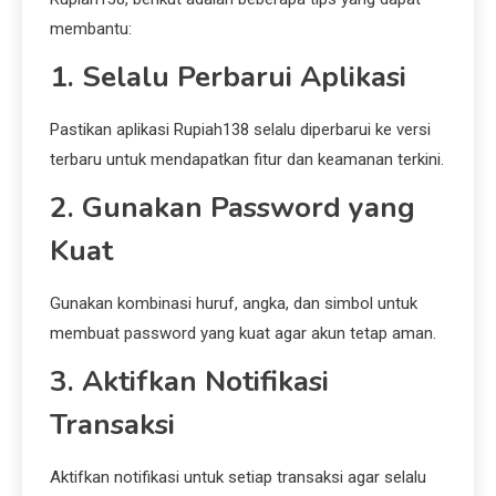
membantu:
1. Selalu Perbarui Aplikasi
Pastikan aplikasi Rupiah138 selalu diperbarui ke versi
terbaru untuk mendapatkan fitur dan keamanan terkini.
2. Gunakan Password yang
Kuat
Gunakan kombinasi huruf, angka, dan simbol untuk
membuat password yang kuat agar akun tetap aman.
3. Aktifkan Notifikasi
Transaksi
Aktifkan notifikasi untuk setiap transaksi agar selalu