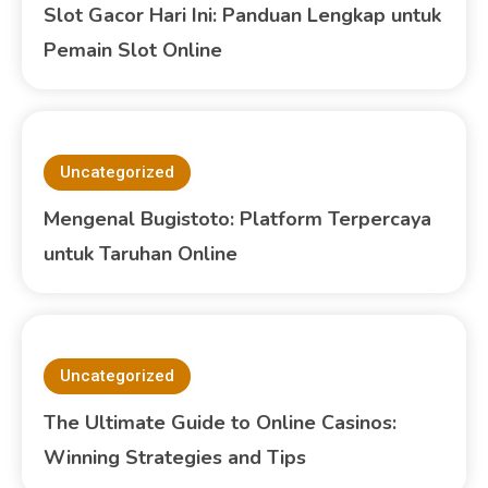
Slot Gacor Hari Ini: Panduan Lengkap untuk
Pemain Slot Online
Uncategorized
Mengenal Bugistoto: Platform Terpercaya
untuk Taruhan Online
Uncategorized
The Ultimate Guide to Online Casinos:
Winning Strategies and Tips