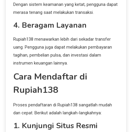
Dengan sistem keamanan yang ketat, pengguna dapat
merasa tenang saat melakukan transaksi.
4. Beragam Layanan
Rupiah138 menawarkan lebih dari sekadar transfer
uang. Pengguna juga dapat melakukan pembayaran
tagihan, pembelian pulsa, dan investasi dalam
instrumen keuangan lainnya.
Cara Mendaftar di
Rupiah138
Proses pendaftaran di Rupiah138 sangatlah mudah
dan cepat. Berikut adalah langkah-langkahnya:
1. Kunjungi Situs Resmi