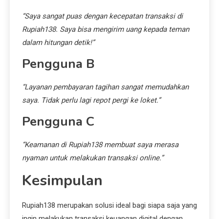
“Saya sangat puas dengan kecepatan transaksi di
Rupiah138. Saya bisa mengirim uang kepada teman
dalam hitungan detik!”
Pengguna B
“Layanan pembayaran tagihan sangat memudahkan
saya. Tidak perlu lagi repot pergi ke loket.”
Pengguna C
“Keamanan di Rupiah138 membuat saya merasa
nyaman untuk melakukan transaksi online.”
Kesimpulan
Rupiah138 merupakan solusi ideal bagi siapa saja yang
ingin melakukan transaksi keuangan digital dengan