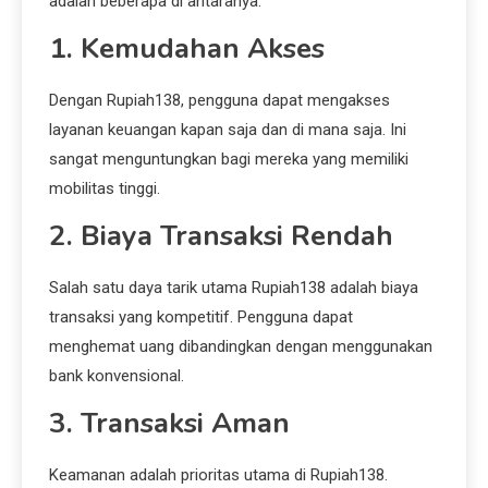
adalah beberapa di antaranya:
1. Kemudahan Akses
Dengan Rupiah138, pengguna dapat mengakses
layanan keuangan kapan saja dan di mana saja. Ini
sangat menguntungkan bagi mereka yang memiliki
mobilitas tinggi.
2. Biaya Transaksi Rendah
Salah satu daya tarik utama Rupiah138 adalah biaya
transaksi yang kompetitif. Pengguna dapat
menghemat uang dibandingkan dengan menggunakan
bank konvensional.
3. Transaksi Aman
Keamanan adalah prioritas utama di Rupiah138.