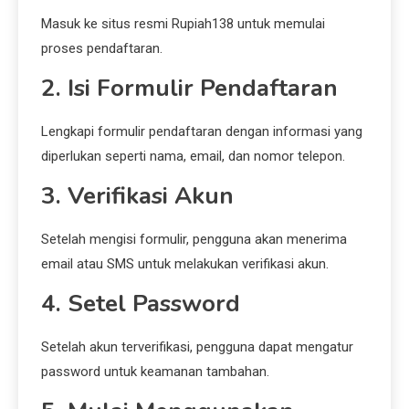
Masuk ke situs resmi Rupiah138 untuk memulai
proses pendaftaran.
2. Isi Formulir Pendaftaran
Lengkapi formulir pendaftaran dengan informasi yang
diperlukan seperti nama, email, dan nomor telepon.
3. Verifikasi Akun
Setelah mengisi formulir, pengguna akan menerima
email atau SMS untuk melakukan verifikasi akun.
4. Setel Password
Setelah akun terverifikasi, pengguna dapat mengatur
password untuk keamanan tambahan.