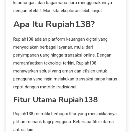
keuntungan, dan bagaimana cara menggunakannya
dengan efektif. Mari kita eksplorasi lebih lanjut.
Apa Itu Rupiah138?
Rupiah138 adalah platform keuangan digital yang
menyediakan berbagai layanan, mulai dari
penyimpanan uang hingga transaksi online. Dengan
memanfaatkan teknologi terkini, Rupiah138
menawarkan solusi yang aman dan efisien untuk
pengguna yang ingin melakukan transaksi tanpa harus
repot dengan metode tradisional.
Fitur Utama Rupiah138
Rupiah138 memiliki berbagai fitur yang menjadikannya
pilihan menarik bagi pengguna. Beberapa fitur utama
antara lain: